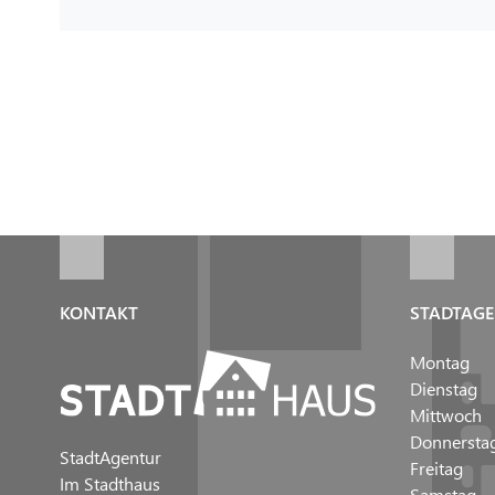
KONTAKT
STADTAGE
Montag
Dienstag
Mittwoch
Donnersta
StadtAgentur
Freitag
Im Stadthaus
Samstag