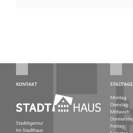
KONTAKT
STADTAGE
Montag
Dienstag
Mittwoch
Donnersta
StadtAgentur
Freitag
Im Stadthaus
Samstag