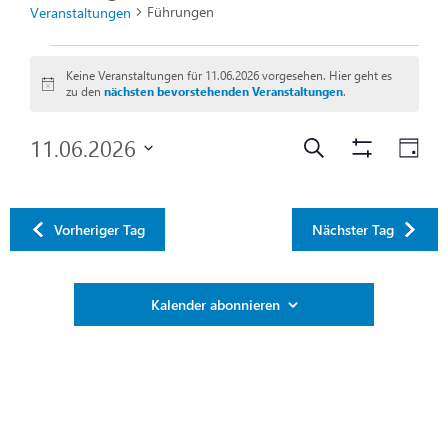
Führungen
Veranstaltungen
Keine Veranstaltungen für 11.06.2026 vorgesehen. Hier geht es
Hinweis
zu den
nächsten bevorstehenden Veranstaltungen
.
Veranstal
Ver
11.06.2026
Suche
Filter
Tag
Ans
Anzeigen
Datum
Suche
wählen.
Nav
und
Vorheriger Tag
Nächster Tag
Ansichten
Kalender abonnieren
Navigatio