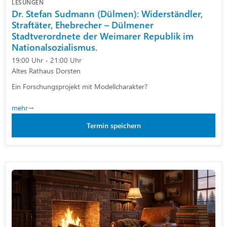
LESUNGEN
Dr. Stefan Sudmann (Dülmen): Widerständler,
Straftäter, Ehebrecher – Dülmener
Stadtverordnete der Weimarer Republik im
Nationalsozialismus.
19:00 Uhr - 21:00 Uhr
Altes Rathaus Dorsten
Ein Forschungsprojekt mit Modellcharakter?
mehr
Termin speichern