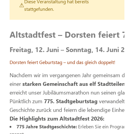
Diese Veranstaltung hat bereits
stattgefunden.
Altstadtfest – Dorsten feiert 77
Freitag, 12. Juni – Sonntag, 14. Juni 202
Dorsten feiert Geburtstag – und das gleich doppelt!
Nachdem wir im vergangenen Jahr gemeinsam das
einer
starken Gemeinschaft aus elf Stadtteilen
mit
erreicht unser Jubiläumsmarathon nun seinen glanzv
Pünktlich zum
775. Stadtgeburtstag
verwandelt sich
Geschichte zurück und feiern die lebendige Einheit, di
Die Highlights zum Altstadtfest 2026:
775 Jahre Stadtgeschichte:
Erleben Sie ein Programm, 
spannt.