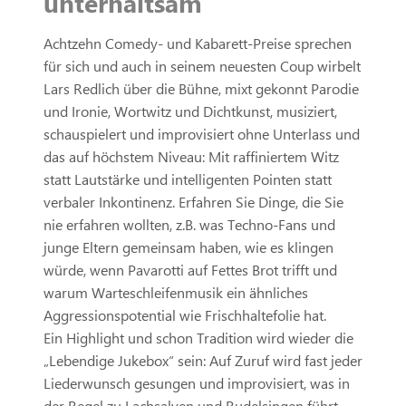
unterhaltsam“
Achtzehn Comedy- und Kabarett-Preise sprechen
für sich und auch in seinem neuesten Coup wirbelt
Lars Redlich über die Bühne, mixt gekonnt Parodie
und Ironie, Wortwitz und Dichtkunst, musiziert,
schauspielert und improvisiert ohne Unterlass und
das auf höchstem Niveau: Mit raffiniertem Witz
statt Lautstärke und intelligenten Pointen statt
verbaler Inkontinenz. Erfahren Sie Dinge, die Sie
nie erfahren wollten, z.B. was Techno-Fans und
junge Eltern gemeinsam haben, wie es klingen
würde, wenn Pavarotti auf Fettes Brot trifft und
warum Warteschleifenmusik ein ähnliches
Aggressionspotential wie Frischhaltefolie hat.
Ein Highlight und schon Tradition wird wieder die
„Lebendige Jukebox“ sein: Auf Zuruf wird fast jeder
Liederwunsch gesungen und improvisiert, was in
der Regel zu Lachsalven und Rudelsingen führt.