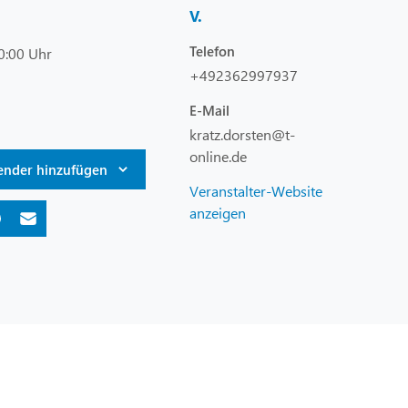
V.
Telefon
0:00 Uhr
+492362997937
E-Mail
kratz.dorsten@t-
online.de
ender hinzufügen
Veranstalter-Website
anzeigen