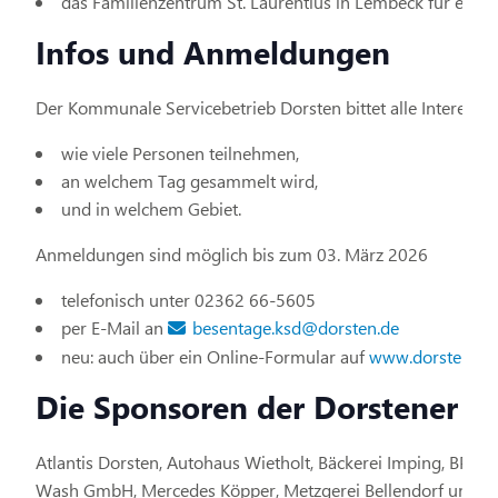
das Familienzentrum St. Laurentius in Lembeck für einen
Infos und Anmeldungen
Der Kommunale Servicebetrieb Dorsten bittet alle Interess
wie viele Personen teilnehmen,
an welchem Tag gesammelt wird,
und in welchem Gebiet.
Anmeldungen sind möglich bis zum 03. März 2026
telefonisch unter 02362 66-5605
per E-Mail an
besentage.ksd@dorsten.de
neu: auch über ein Online-Formular auf
www.dorsten.de
Die Sponsoren der Dorstener B
Atlantis Dorsten, Autohaus Wietholt, Bäckerei Imping, BPP
Wash GmbH, Mercedes Köpper, Metzgerei Bellendorf und Ve