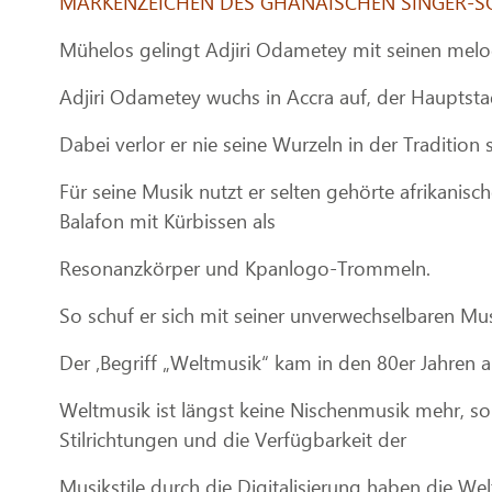
MARKENZEICHEN DES GHANAISCHEN SINGER-SO
Mühelos gelingt Adjiri Odametey mit seinen melodi
Adjiri Odametey wuchs in Accra auf, der Hauptstad
Dabei verlor er nie seine Wurzeln in der Tradition
Für seine Musik nutzt er selten gehörte afrikanis
Balafon mit Kürbissen als
Resonanzkörper und Kpanlogo-Trommeln.
So schuf er sich mit seiner unverwechselbaren Mus
Der ‚Begriff „Weltmusik“ kam in den 80er Jahren au
Weltmusik ist längst keine Nischenmusik mehr, so
Stilrichtungen und die Verfügbarkeit der
Musikstile durch die Digitalisierung haben die