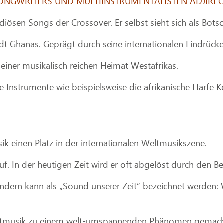
NGWRITERS UND MULTIINSTRUMENTALISTEN ADJIRI OD
ösen Songs der Crossover. Er selbst sieht sich als Botsch
t Ghanas. Geprägt durch seine internationalen Eindrücke f
 seiner musikalisch reichen Heimat Westafrikas.
che Instrumente wie beispielsweise die afrikanische Harfe
ik einen Platz in der internationalen Weltmusikszene.
f. In der heutigen Zeit wird er oft abgelöst durch den Beg
ndern kann als „Sound unserer Zeit“ bezeichnet werden:
 Weltmusik zu einem welt-umspannenden Phänomen gemach