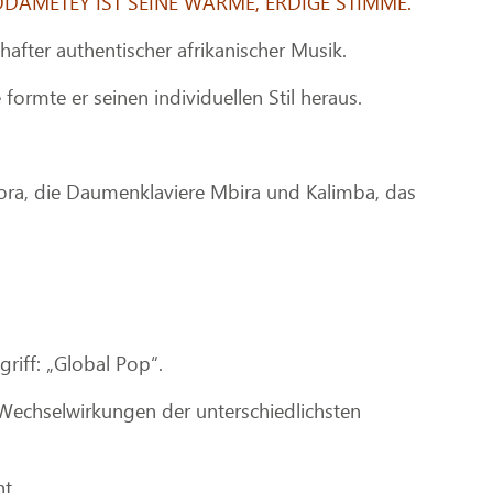
AMETEY IST SEINE WARME, ERDIGE STIMME.
after authentischer afrikanischer Musik.
ormte er seinen individuellen Stil heraus.
 Kora, die Daumenklaviere Mbira und Kalimba, das
riff: „Global Pop“.
 Wechselwirkungen der unterschiedlichsten
t.