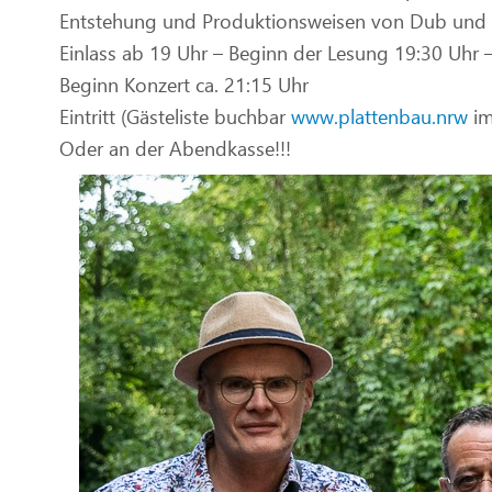
Entstehung und Produktionsweisen von Dub und 
Einlass ab 19 Uhr – Beginn der Lesung 19:30 Uhr 
Beginn Konzert ca. 21:15 Uhr
Eintritt (Gästeliste buchbar
www.plattenbau.nrw
im
Oder an der Abendkasse!!!