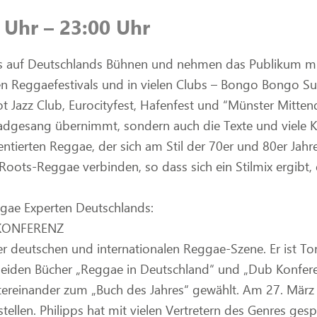
0 Uhr – 23:00 Uhr
es auf Deutschlands Bühnen und nehmen das Publikum mit
ten Reggaefestivals und in vielen Clubs – Bongo Bongo S
ot Jazz Club, Eurocityfest, Hafenfest und “Münster Mitten
eadgesang übernimmt, sondern auch die Texte und viele 
tierten Reggae, der sich am Stil der 70er und 80er Jahre 
t Roots-Reggae verbinden, so dass sich ein Stilmix ergibt,
gae Experten Deutschlands:
B KONFERENZ
der deutschen und internationalen Reggae-Szene. Er ist To
eiden Bücher „Reggae in Deutschland“ und „Dub Konfere
tereinander zum „Buch des Jahres“ gewählt. Am 27. März 
llen. Philipps hat mit vielen Vertretern des Genres gespr