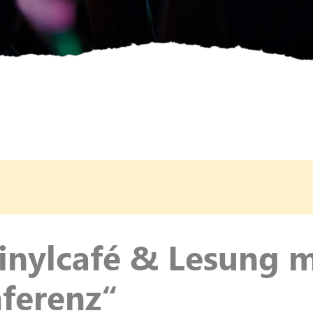
inylcafé & Lesung 
nferenz“