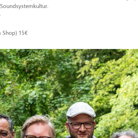
Soundsystemkultur.
–
 Shop) 15€