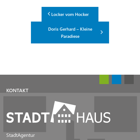
Locker vom Hocker
Doris Gerhard – Kleine
Paradiese
KONTAKT
StadtAgentur