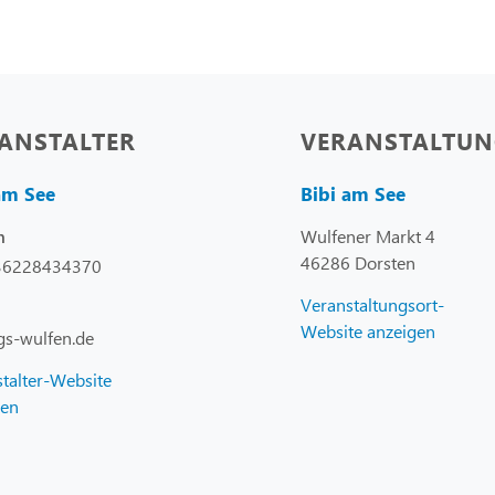
ANSTALTER
VERANSTALTUN
am See
Bibi am See
Wulfener Markt 4
n
46286 Dorsten
36228434370
Veranstaltungsort-
Website anzeigen
gs-wulfen.de
talter-Website
gen