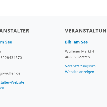
ANSTALTER
VERANSTALTUN
am See
Bibi am See
Wulfener Markt 4
n
46286 Dorsten
36228434370
Veranstaltungsort-
Website anzeigen
gs-wulfen.de
talter-Website
gen