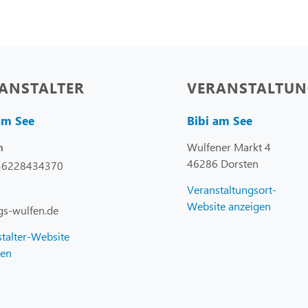
ANSTALTER
VERANSTALTUN
am See
Bibi am See
Wulfener Markt 4
n
46286 Dorsten
36228434370
Veranstaltungsort-
Website anzeigen
gs-wulfen.de
talter-Website
gen