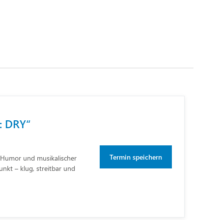
Navigation
: DRY“
Termin speichern
m Humor und musikalischer
nkt – klug, streitbar und