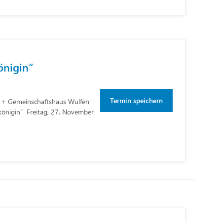
önigin“
Termin speichern
 Gemeinschaftshaus Wulfen
königin“ Freitag, 27. November