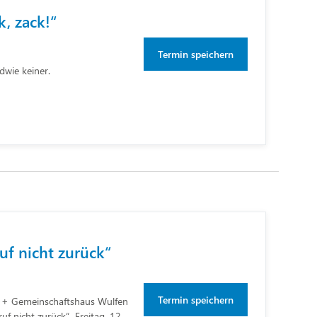
, zack!“
Termin speichern
dwie keiner.
ruf nicht zurück“
Termin speichern
 Gemeinschaftshaus Wulfen
ruf nicht zurück“ Freitag, 12.