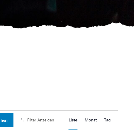
Veranstaltu
Filter Anzeigen
Liste
Monat
Tag
chen
Ansichten-