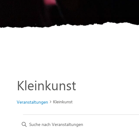
Kleinkunst
Kleinkunst
Veranstaltungen
Veranstaltungen
Bitte
Schlüsselwort
Suche
eingeben.