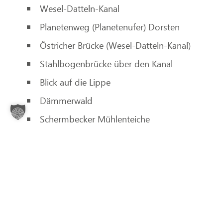
Wesel-Datteln-Kanal
Planetenweg (Planetenufer) Dorsten
Östricher Brücke (Wesel-Datteln-Kanal)
Stahlbogenbrücke über den Kanal
Blick auf die Lippe
Dämmerwald
Schermbecker Mühlenteiche
Pottbäcker Statue Schermbeck + St. Ludgerusk
Wiesen und Wälder im Naturpark Hohe Mark 
Bienenstöcke und Bienen-Informationspfa
Mark
Hirschpfad Wildbeobachtungspfad