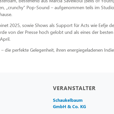
terdam, bestehend aus Marcia Savelkoul (Bells of Youth)
en, „crunchy“ Pop-Sound – aufgenommen teils im Studio m
hause.
kabinet 2025, sowie Shows als Support für Acts wie Eefj
urde von der Presse hoch gelobt und als eines der besten
pril.
 – die perfekte Gelegenheit, ihren energiegeladenen Indi
VERANSTALTER
Schaukelbaum
GmbH & Co. KG