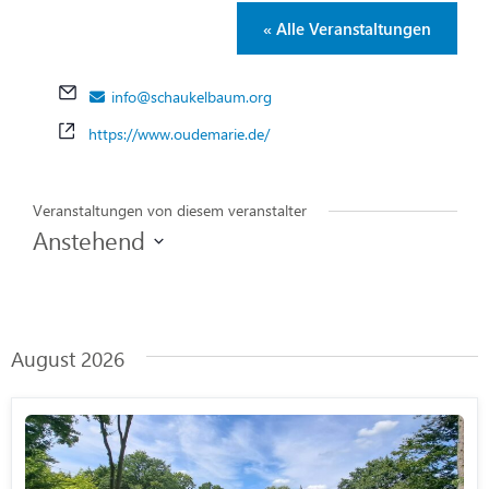
« Alle Veranstaltungen
Email
info@schaukelbaum.org
Webseite
https://www.oudemarie.de/
Veranstaltungen von diesem veranstalter
Anstehend
Datum
wählen.
August 2026