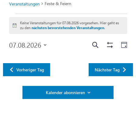
Feste & Feiern
Veranstaltungen
Keine Veranstaltungen für 07.08.2026 vorgesehen. Hier geht es
Hinweis
zu den
nächsten bevorstehenden Veranstaltungen
.
Veranstal
Ver
07.08.2026
Suche
Filter
Tag
Ans
Anzeigen
Datum
Suche
wählen.
Nav
und
Vorheriger Tag
Nächster Tag
Ansichten
Kalender abonnieren
Navigatio