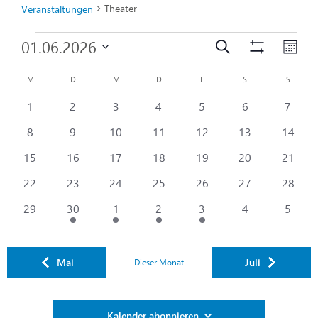
Theater
Veranstaltungen
Veranstal
Ver
01.06.2026
Suche
Filter
Mona
Ans
Anzeigen
Datum
Suche
Kalender
M
D
M
D
F
S
S
wählen.
Nav
und
0
0
0
0
0
0
0
1
2
3
4
5
6
7
von
Veranstaltungen
Veranstaltungen
Veranstaltungen
Veranstaltungen
Veranstaltungen
Veranstaltunge
Verans
Ansichten
0
0
0
0
0
0
0
8
9
10
11
12
13
14
Veranstaltungen
Veranstaltungen
Veranstaltungen
Veranstaltungen
Veranstaltungen
Veranstaltungen
Veranstaltunge
Verans
0
0
0
0
0
0
0
15
16
17
18
19
20
21
Navigatio
Veranstaltungen
Veranstaltungen
Veranstaltungen
Veranstaltungen
Veranstaltungen
Veranstaltunge
Verans
0
0
0
0
0
0
0
22
23
24
25
26
27
28
Veranstaltungen
Veranstaltungen
Veranstaltungen
Veranstaltungen
Veranstaltungen
Veranstaltunge
Verans
0
1
1
1
1
0
0
29
30
1
2
3
4
5
Veranstaltungen
Veranstaltung
Veranstaltung
Veranstaltung
Veranstaltung
Veranstaltunge
Verans
Mai
Juli
Dieser Monat
Kalender abonnieren