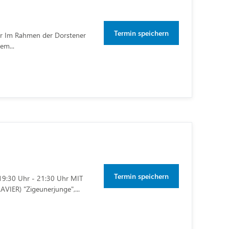
Termin speichern
Uhr Im Rahmen der Dorstener
em...
Termin speichern
| 19:30 Uhr - 21:30 Uhr MIT
ER) "Zigeunerjunge",...