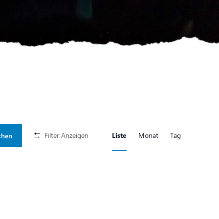
Veranstaltu
Filter Anzeigen
Liste
Monat
Tag
chen
Ansichten-
Navigation