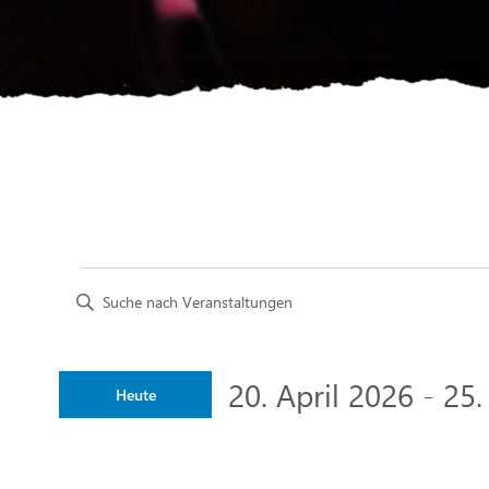
Veranstaltungen
Bitte
Schlüsselwort
Suche
eingeben.
und
Suche
20. April 2026
 - 
25.
Heute
nach
Ansichten,
Veranstaltungen
Datum
Schlüsselwort.
wählen.
Navigation