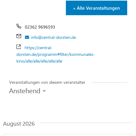
« Alle Veranstaltungen
Telefon
02362 9696593
Email
info@central-dorsten.de
Webseite
https://central-
dorsten.de/programm#filter/kommunales-
kino/alle/alle/alle/alle/alle
Veranstaltungen von diesem veranstalter
Anstehend
Datum
wählen.
August 2026