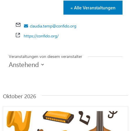
« Alle Veranstaltungen
Email
claudia.temp@confido.org
Webseite
https://confido.org/
Veranstaltungen von diesem veranstalter
Anstehend
Datum
wählen.
Oktober 2026