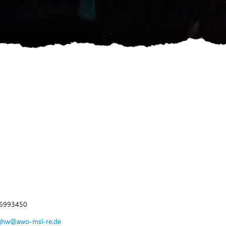
fon
6993450
l
ghw@awo-msl-re.de