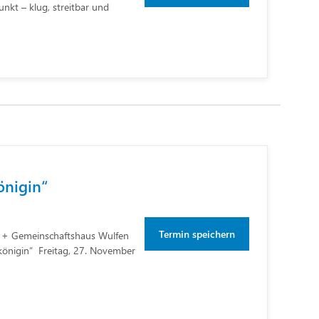
nkt – klug, streitbar und
önigin“
Termin speichern
 Gemeinschaftshaus Wulfen
königin“ Freitag, 27. November