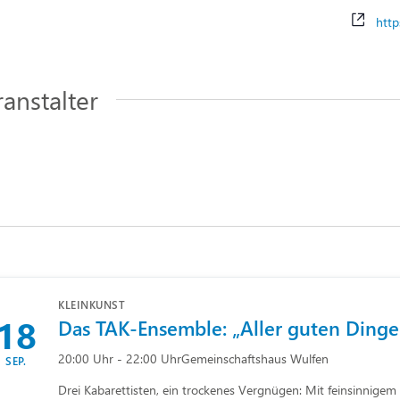
Webs
http
anstalter
KLEINKUNST
18
Das TAK-Ensemble: „Aller guten Dinge
20:00 Uhr - 22:00 Uhr
Gemeinschaftshaus Wulfen
SEP.
Drei Kabarettisten, ein trockenes Vergnügen: Mit feinsinnige