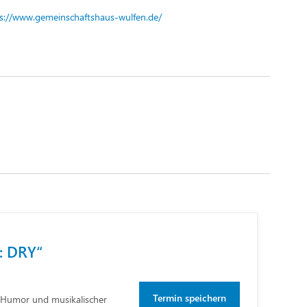
eite
s://www.gemeinschaftshaus-wulfen.de/
: DRY“
Termin speichern
m Humor und musikalischer