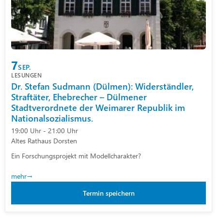
7
SEP.
LESUNGEN
Dr. Stefan Sudmann (Dülmen): Widerständler,
Straftäter, Ehebrecher – Dülmener
Stadtverordnete der Weimarer Republik im
Nationalsozialismus.
19:00 Uhr - 21:00 Uhr
Altes Rathaus Dorsten
Ein Forschungsprojekt mit Modellcharakter?
mehr
Termin speichern